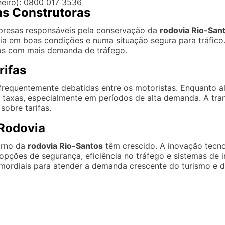
eiro): 0800 017 3536
as Construtoras
presas responsáveis pela conservação da
rodovia Rio-San
ia em boas condições e numa situação segura para tráfico
hos com mais demanda de tráfego.
rifas
 frequentemente debatidas entre os motoristas. Enquanto a
s taxas, especialmente em períodos de alta demanda. A tra
obre tarifas.
 Rodovia
orno da
rodovia Rio-Santos
têm crescido. A inovação tecn
as opções de segurança, eficiência no tráfego e sistemas de
ordiais para atender a demanda crescente do turismo e do