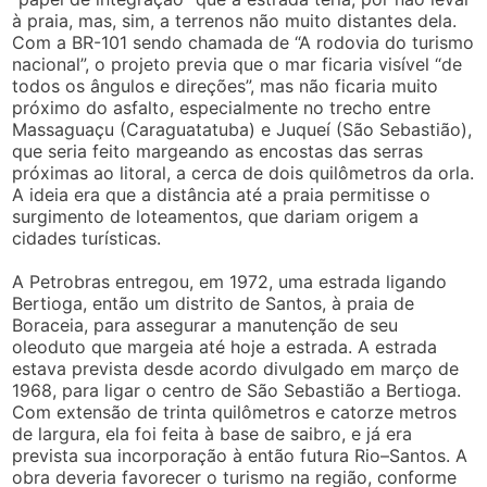
à praia, mas, sim, a terrenos não muito distantes dela.
Com a BR-101 sendo chamada de “A rodovia do turismo
nacional”, o projeto previa que o mar ficaria visível “de
todos os ângulos e direções”, mas não ficaria muito
próximo do asfalto, especialmente no trecho entre
Massaguaçu (Caraguatatuba) e Juqueí (São Sebastião),
que seria feito margeando as encostas das serras
próximas ao litoral, a cerca de dois quilômetros da orla.
A ideia era que a distância até a praia permitisse o
surgimento de loteamentos, que dariam origem a
cidades turísticas.
A Petrobras entregou, em 1972, uma estrada ligando
Bertioga, então um distrito de Santos, à praia de
Boraceia, para assegurar a manutenção de seu
oleoduto que margeia até hoje a estrada. A estrada
estava prevista desde acordo divulgado em março de
1968, para ligar o centro de São Sebastião a Bertioga.
Com extensão de trinta quilômetros e catorze metros
de largura, ela foi feita à base de saibro, e já era
prevista sua incorporação à então futura Rio–Santos. A
obra deveria favorecer o turismo na região, conforme