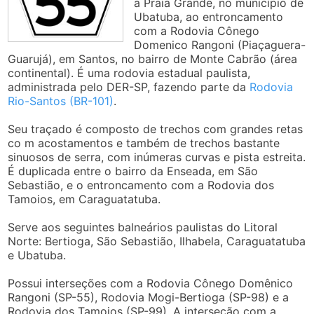
a Praia Grande, no município de
Ubatuba, ao entroncamento
com a Rodovia Cônego
Domenico Rangoni (Piaçaguera-
Guarujá), em Santos, no bairro de Monte Cabrão (área
continental). É uma rodovia estadual paulista,
administrada pelo DER-SP, fazendo parte da
Rodovia
Rio-Santos (BR-101)
.
Seu traçado é composto de trechos com grandes retas
co m acostamentos e também de trechos bastante
sinuosos de serra, com inúmeras curvas e pista estreita.
É duplicada entre o bairro da Enseada, em São
Sebastião, e o entroncamento com a Rodovia dos
Tamoios, em Caraguatatuba.
Serve aos seguintes balneários paulistas do Litoral
Norte: Bertioga, São Sebastião, Ilhabela, Caraguatatuba
e Ubatuba.
Possui interseções com a Rodovia Cônego Domênico
Rangoni (SP-55), Rodovia Mogi-Bertioga (SP-98) e a
Rodovia dos Tamoios (SP-99). A interseção com a