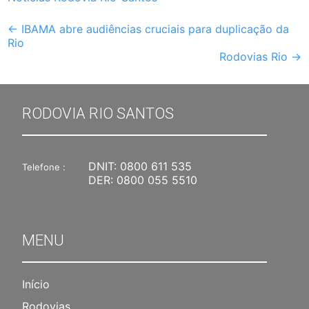
Post
←
IBAMA abre audiências cruciais para duplicação da
Rio
navigation
Rodovias Rio
→
RODOVIA RIO SANTOS
DNIT:
0800 611 535
Telefone :
DER:
0800 055 5510
MENU
Início
Rodovias