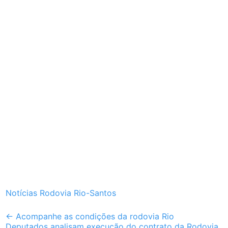
Notícias Rodovia Rio-Santos
Post
←
Acompanhe as condições da rodovia Rio
Deputados analisam execução do contrato da Rodovia