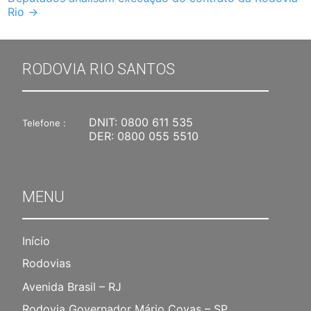
navigation
Rio
→
RODOVIA RIO SANTOS
DNIT:
0800 611 535
Telefone :
DER:
0800 055 5510
MENU
Início
Rodovias
Avenida Brasil – RJ
Rodovia Governador Mário Covas – SP