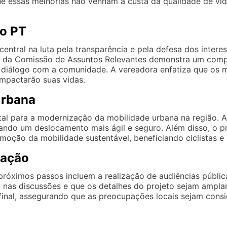
 que essas melhorias não venham à custa da qualidade de v
do PT
entral na luta pela transparência e pela defesa dos inter
o da Comissão de Assuntos Relevantes demonstra um comp
 diálogo com a comunidade. A vereadora enfatiza que os 
impactarão suas vidas.
Urbana
l para a modernização da mobilidade urbana na região. A 
ando um deslocamento mais ágil e seguro. Além disso, o pro
moção da mobilidade sustentável, beneficiando ciclistas e 
cação
róximos passos incluem a realização de audiências públi
a nas discussões e que os detalhes do projeto sejam ampla
final, assegurando que as preocupações locais sejam cons